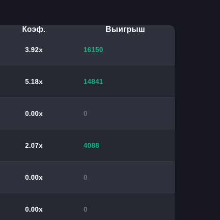
Коэф.
Выигрыш
3.92x
16150
5.18x
14841
0.00x
0
2.07x
4088
0.00x
0
0.00x
0