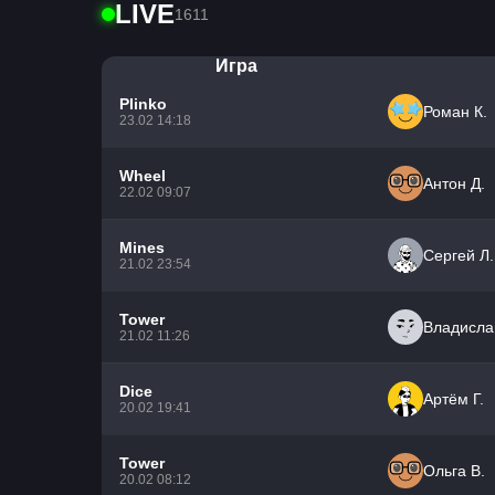
LIVE
1611
Игра
Plinko
Роман К.
23.02 14:18
Wheel
Антон Д.
22.02 09:07
Mines
Сергей Л.
21.02 23:54
Tower
Владисла
21.02 11:26
Dice
Артём Г.
20.02 19:41
Tower
Ольга В.
20.02 08:12