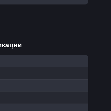
икации