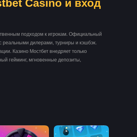
bet Casino и вход
ственным подходом к игрокам. Официальный
с реальными дилерами, турниры и кэшбэк.
ации. Казино Мостбет внедряет только
ный гейминг, мгновенные депозиты,