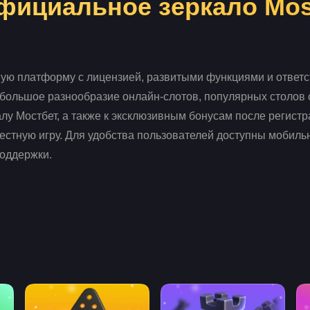
фициальное зеркало Most
вую платформу с лицензией, развитыми функциями и ответ
, большое разнообразие онлайн-слотов, популярных столов 
алу Мостбет, а также к эксклюзивным бонусам после регистр
стную игру. Для удобства пользователей доступны мобиль
поддержки.