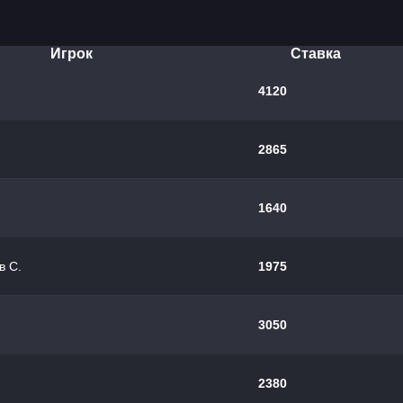
Игрок
Ставка
4120
2865
1640
в С.
1975
3050
2380