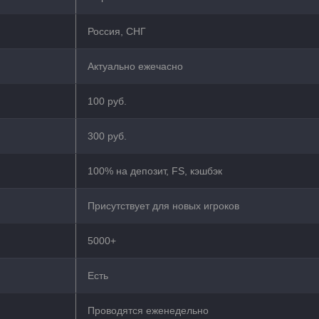
Россия, СНГ
Актуально ежечасно
100 руб.
300 руб.
100% на депозит, FS, кэшбэк
Присутствует для новых игроков
5000+
Есть
Проводятся еженедельно